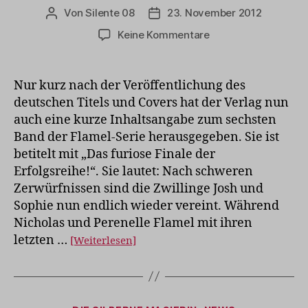
Von
Silente 08
23. November 2012
Beitragsautor
Veröffentlichungsdatum
zu
Keine Kommentare
Erste
Inhaltsangabe
zu
Nur kurz nach der Veröffentlichung des
Band
deutschen Titels und Covers hat der Verlag nun
sechs
auch eine kurze Inhaltsangabe zum sechsten
Band der Flamel-Serie herausgegeben. Sie ist
betitelt mit „Das furiose Finale der
Erfolgsreihe!“. Sie lautet: Nach schweren
Zerwürfnissen sind die Zwillinge Josh und
Sophie nun endlich wieder vereint. Während
Nicholas und Perenelle Flamel mit ihren
letzten …
[Weiterlesen]
Kategorien