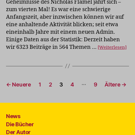
Geheimnisse des Nicholas Flamel jährt sich –
zum vierten Mal! Es war eine schwierige
Anfangszeit, aber inzwischen können wir auf
eine anhaltende Aktivität blicken; seit etwa
eineinhalb Jahre mit einem neuen Admin.
Einige Daten aus der Statistik: Derzeit haben
wir 6323 Beiträge in 564 Themen …
[Weiterlesen]
Seitennummerierung
…
←
Neuere
1
2
3
4
9
Ältere
→
der
Beiträge
News
Die Bücher
Der Autor