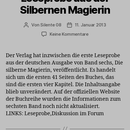
Silbernen Magierin
Von
Silente 08
11. Januar 2013
Beitragsautor
Veröffentlichungsdatum
zu
Keine Kommentare
Leseprobe
aus
der
Der Verlag hat inzwischen die erste Leseprobe
Silbernen
aus der deutschen Ausgabe von Band sechs, Die
Magierin
silberne Magierin, veröffentlicht. Es handelt
sich um die ersten 41 Seiten des Buches, das
sind die ersten vier Kapitel. Die Inhaltsangabe
blieb unverändert. Auf der offiziellen Website
der Buchreihe wurden die Informationen zum
sechsten Band noch nicht aktualisiert.
LINKS: Leseprobe,Diskussion im Forum