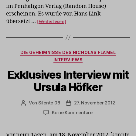
im Penhaligon Verlag (Random House)
erscheinen. Es wurde von Hans Link
übersetzt …
[Weiterlesen]
Kategorien
DIE GEHEIMNISSE DES NICHOLAS FLAMEL
INTERVIEWS
Exklusives Interview mit
Ursula Höfker
Von
Silente 08
27. November 2012
Beitragsautor
Veröffentlichungsdatum
zu
Keine Kommentare
Exklusives
Interview
mit
Vor neun Tagen, am 18. November 2012, konnte