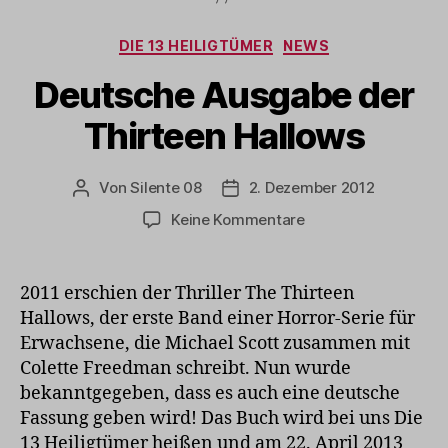
Kategorien
DIE 13 HEILIGTÜMER
NEWS
Deutsche Ausgabe der
Thirteen Hallows
Von
Silente 08
2. Dezember 2012
Beitragsautor
Veröffentlichungsdatum
zu
Keine Kommentare
Deutsche
Ausgabe
der
2011 erschien der Thriller The Thirteen
Thirteen
Hallows, der erste Band einer Horror-Serie für
Hallows
Erwachsene, die Michael Scott zusammen mit
Colette Freedman schreibt. Nun wurde
bekanntgegeben, dass es auch eine deutsche
Fassung geben wird! Das Buch wird bei uns Die
13 Heiligtümer heißen und am 22. April 2013