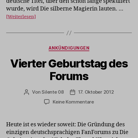
deutsche Titel, über den schon lange spekuliert
wurde, wird Die silberne Magierin lauten. …
[Weiterlesen]
Kategorien
ANKÜNDIGUNGEN
Vierter Geburtstag des
Forums
Von
Silente 08
17. Oktober 2012
Beitragsautor
Veröffentlichungsdatum
zu
Keine Kommentare
Vierter
Geburtstag
des
Heute ist es wieder soweit: Die Gründung des
Forums
einzigen deutschsprachigen FanForums zu Die