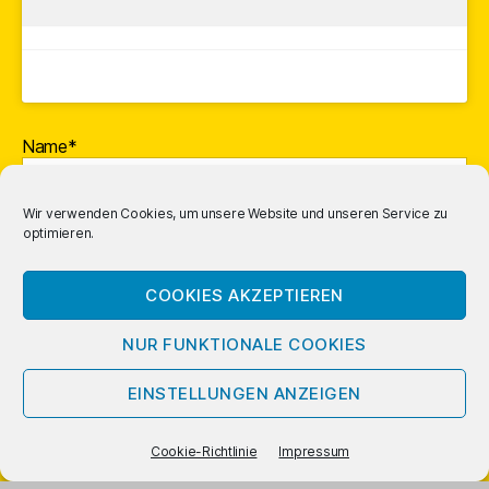
Name*
Wir verwenden Cookies, um unsere Website und unseren Service zu
optimieren.
E-Mail-Adresse*
COOKIES AKZEPTIEREN
NUR FUNKTIONALE COOKIES
EINSTELLUNGEN ANZEIGEN
Cookie-Richtlinie
Impressum
Mit vorstehendem Logo gekennzeichnete Links und Buchcover
sind
Affiliate
-Links; Amazon bezahlt uns dafür eine Provision.