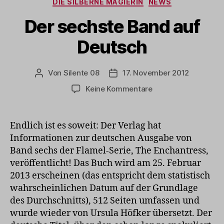
DIE SILBERNE MAGIERIN
NEWS
Der sechste Band auf
Deutsch
Von
Silente 08
17. November 2012
Beitragsautor
Veröffentlichungsdatum
zu
Keine Kommentare
Der
sechste
Band
Endlich ist es soweit: Der Verlag hat
auf
Informationen zur deutschen Ausgabe von
Deutsch
Band sechs der Flamel-Serie, The Enchantress,
veröffentlicht! Das Buch wird am 25. Februar
2013 erscheinen (das entspricht dem statistisch
wahrscheinlichen Datum auf der Grundlage
des Durchschnitts), 512 Seiten umfassen und
wurde wieder von Ursula Höfker übersetzt. Der