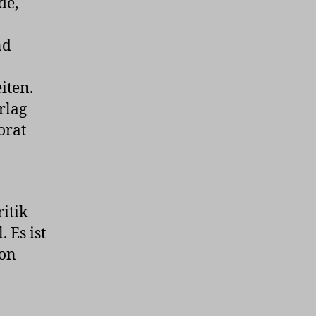
de,
nd
iten.
rlag
orat
itik
 Es ist
von