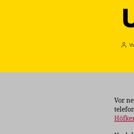
U
V
Beit
Vor ne
telefo
Höfke