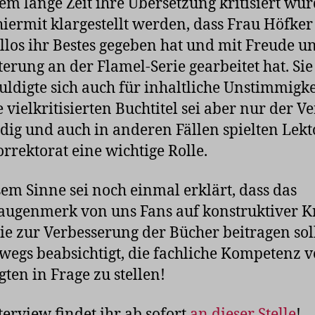
m lange Zeit ihre Übersetzung kritisiert wur
 hiermit klargestellt werden, dass Frau Höfker
llos ihr Bestes gegeben hat und mit Freude u
terung an der Flamel-Serie gearbeitet hat. Sie
uldigte sich auch für inhaltliche Unstimmigke
e vielkritisierten Buchtitel sei aber nur der Ve
dig und auch in anderen Fällen spielten Lekt
rrektorat eine wichtige Rolle.
sem Sinne sei noch einmal erklärt, dass das
ugenmerk von uns Fans auf konstruktiver Kr
 die zur Verbesserung der Bücher beitragen soll.
wegs beabsichtigt, die fachliche Kompetenz 
gten in Frage zu stellen!
terview findet ihr ab sofort
an dieser Stelle
!