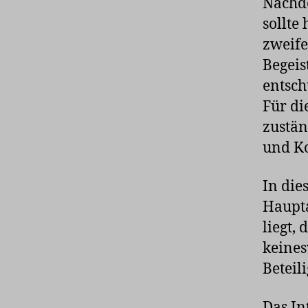
Nachde
sollte
zweife
Begeis
entsch
Für di
zustän
und Ko
In die
Haupta
liegt,
keines
Beteili
Das In