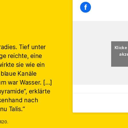
radies. Tief unter
Klicke
akze
ge reichte, eine
irkte sie wie ein
 blaue Kanäle
um war Wasser. […]
yramide“, erklärte
akenhand nach
u Talis.“
 420.