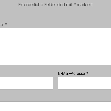
Erforderliche Felder sind mit
*
markiert
tar
*
E-Mail-Adresse
*