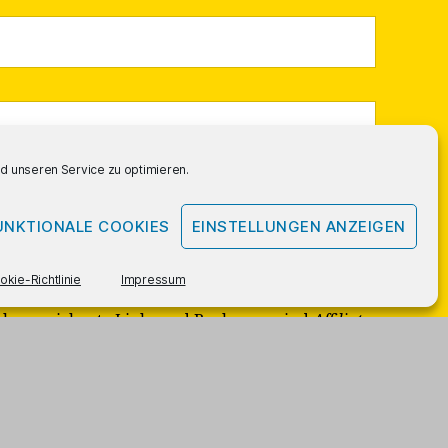
 unseren Service zu optimieren.
UNKTIONALE COOKIES
EINSTELLUNGEN ANZEIGEN
okie-Richtlinie
Impressum
ekennzeichnete Links und Buchcover sind
Affiliate
-
 dafür eine Provision.