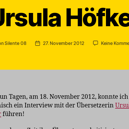
rsula Höfk
on
Silente 08
27. November 2012
Keine Komme
ragsautor
Veröffentlichungsdatum
un Tagen, am 18. November 2012, konnte ich
nisch ein Interview mit der Übersetzerin
Ursu
r
führen!