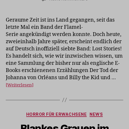
Die
Lost
Stories
Geraume Zeit ist ins Land gegangen, seit das
sind
letzte Mal ein Band der Flamel-
da!
Serie angekündigt werden konnte. Doch heute,
zweieinhalb Jahre später, erscheint endlich der
auf Deutsch inoffiziell siebte Band: Lost Stories!
Es handelt sich, wie wir inzwischen wissen, um
eine Sammlung der bisher nur als englische E-
Books erschienenen Erzählungen Der Tod der
Johanna von Orléans und Billy the Kid und …
[Weiterlesen]
Kategorien
HORROR FÜR ERWACHSENE
NEWS
Blankes Grauen im