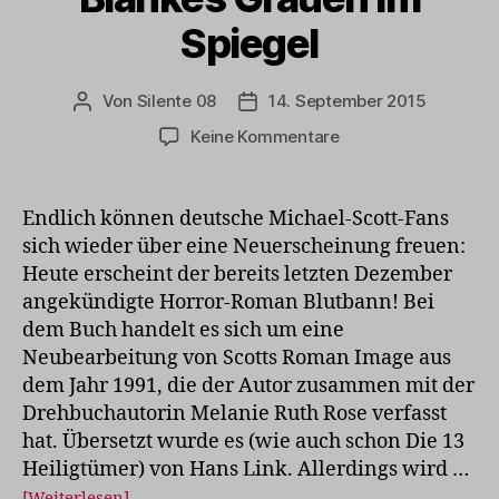
Spiegel
Von
Silente 08
14. September 2015
Beitragsautor
Veröffentlichungsdatum
zu
Keine Kommentare
Blankes
Grauen
im
Endlich können deutsche Michael-Scott-Fans
Spiegel
sich wieder über eine Neuerscheinung freuen:
Heute erscheint der bereits letzten Dezember
angekündigte Horror-Roman Blutbann! Bei
dem Buch handelt es sich um eine
Neubearbeitung von Scotts Roman Image aus
dem Jahr 1991, die der Autor zusammen mit der
Drehbuchautorin Melanie Ruth Rose verfasst
hat. Übersetzt wurde es (wie auch schon Die 13
Heiligtümer) von Hans Link. Allerdings wird …
[Weiterlesen]