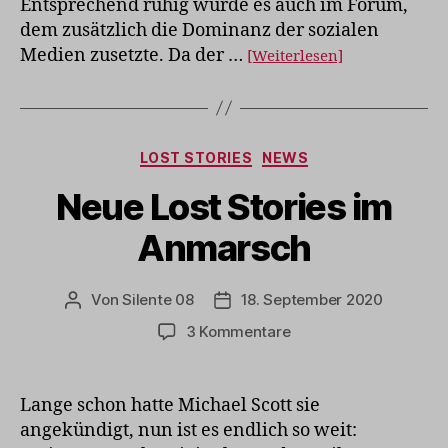
Entsprechend ruhig wurde es auch im Forum,
dem zusätzlich die Dominanz der sozialen
Medien zusetzte. Da der …
[Weiterlesen]
Kategorien
LOST STORIES
NEWS
Neue Lost Stories im
Anmarsch
Von
Silente 08
18. September 2020
Beitragsautor
Veröffentlichungsdatum
zu
3 Kommentare
Neue
Lost
Stories
Lange schon hatte Michael Scott sie
im
angekündigt, nun ist es endlich so weit:
Anmarsch