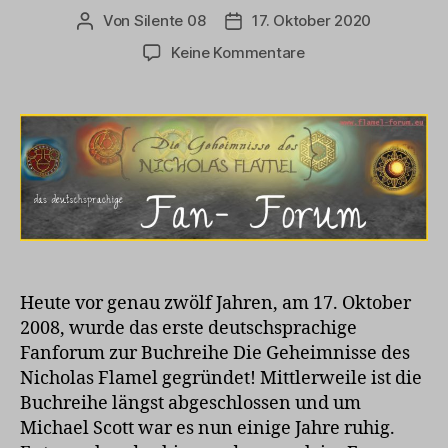
Von
Silente 08
17. Oktober 2020
Beitragsautor
Veröffentlichungsdatum
zu
Keine Kommentare
12.
Geburtstag
des
Forums
Heute vor genau zwölf Jahren, am 17. Oktober
2008, wurde das erste deutschsprachige
Fanforum zur Buchreihe Die Geheimnisse des
Nicholas Flamel gegründet! Mittlerweile ist die
Buchreihe längst abgeschlossen und um
Michael Scott war es nun einige Jahre ruhig.