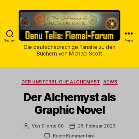
Suchen
Menü
Danu
Die deutschsprachige Fansite zu den
Büchern von Michael Scott
Talis
Kategorien
DER UNSTERBLICHE ALCHEMYST
NEWS
Der Alchemyst als
Graphic Novel
Von
Silente 08
26. Februar 2023
Beitragsautor
Veröffentlichungsdatum
zu
Keine Kommentare