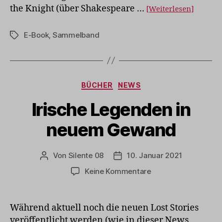
the Knight (über Shakespeare …
[Weiterlesen]
E-Book
,
Sammelband
Schlagwörter
Kategorien
BÜCHER
NEWS
Irische Legenden in
neuem Gewand
Von
Silente 08
10. Januar 2021
Beitragsautor
Veröffentlichungsdatum
zu
Keine Kommentare
Irische
Legenden
in
Während aktuell noch die neuen Lost Stories
neuem
veröffentlicht werden (wie in dieser News