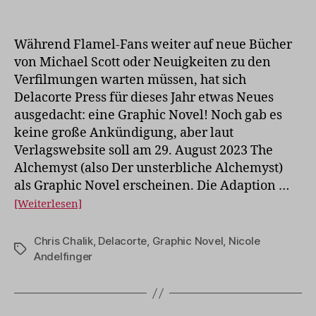
Der
Alchemyst
als
Während Flamel-Fans weiter auf neue Bücher
Graphic
von Michael Scott oder Neuigkeiten zu den
Novel
Verfilmungen warten müssen, hat sich
Delacorte Press für dieses Jahr etwas Neues
ausgedacht: eine Graphic Novel! Noch gab es
keine große Ankündigung, aber laut
Verlagswebsite soll am 29. August 2023 The
Alchemyst (also Der unsterbliche Alchemyst)
als Graphic Novel erscheinen. Die Adaption …
[Weiterlesen]
Chris Chalik
,
Delacorte
,
Graphic Novel
,
Nicole
Schlagwörter
Andelfinger