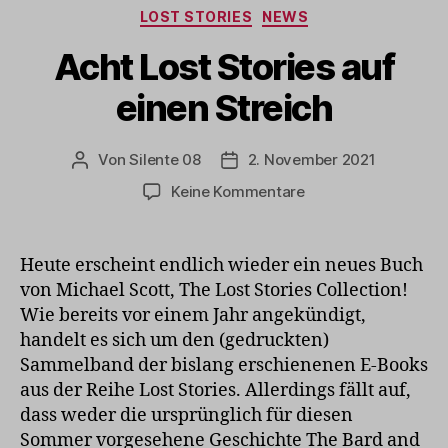
Kategorien
LOST STORIES
NEWS
Acht Lost Stories auf
einen Streich
Von
Silente 08
2. November 2021
Beitragsautor
Veröffentlichungsdatum
zu
Keine Kommentare
Acht
Lost
Stories
Heute erscheint endlich wieder ein neues Buch
auf
von Michael Scott, The Lost Stories Collection!
einen
Wie bereits vor einem Jahr angekündigt,
Streich
handelt es sich um den (gedruckten)
Sammelband der bislang erschienenen E-Books
aus der Reihe Lost Stories. Allerdings fällt auf,
dass weder die ursprünglich für diesen
Sommer vorgesehene Geschichte The Bard and