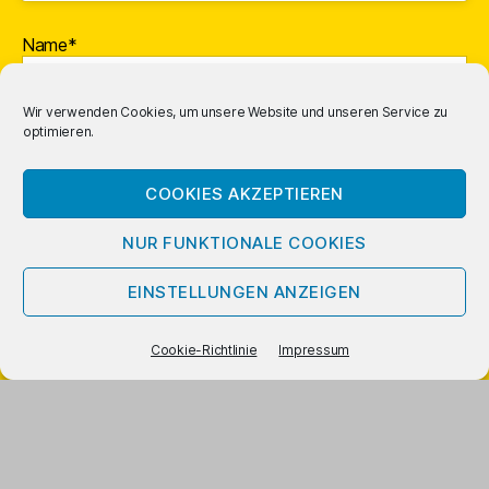
Name*
Wir verwenden Cookies, um unsere Website und unseren Service zu
optimieren.
E-Mail-Adresse*
COOKIES AKZEPTIEREN
NUR FUNKTIONALE COOKIES
EINSTELLUNGEN ANZEIGEN
Cookie-Richtlinie
Impressum
Mit vorstehendem Logo gekennzeichnete Links und Buchcover
sind
Affiliate
-Links; Amazon bezahlt uns dafür eine Provision.