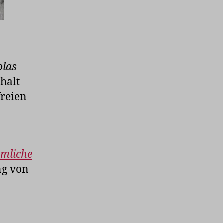
olas
halt
freien
imliche
ng von