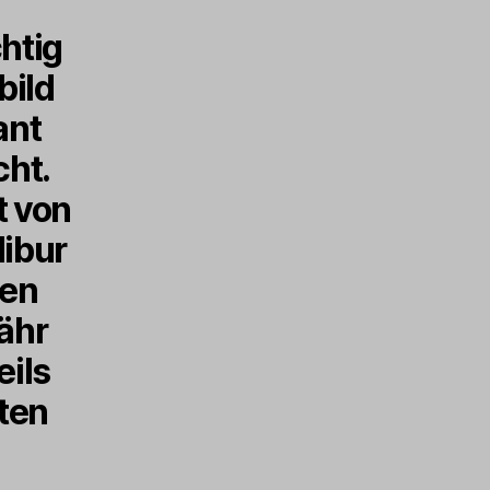
htig
bild
ant
cht.
t von
libur
den
ähr
eils
ten