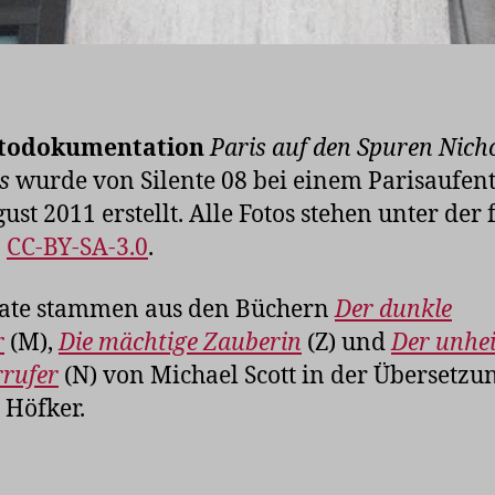
todokumentation
Paris auf den Spuren Nich
s
wurde von Silente 08 bei einem Parisaufent
ust 2011 erstellt. Alle Fotos stehen unter der 
z
CC-BY-SA-3.0
.
tate stammen aus den Büchern
Der dunkle
r
(M),
Die mächtige Zauberin
(Z) und
Der unhe
rrufer
(N) von Michael Scott in der Übersetzu
 Höfker.