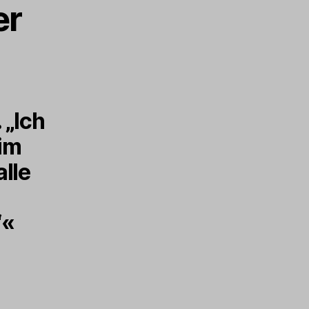
er
 „Ich
im
alle
n
“«