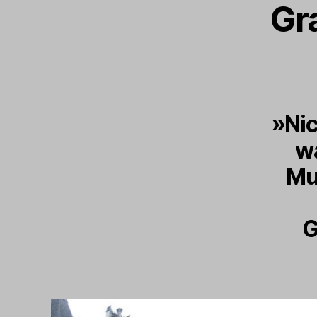
Gr
»Nic
w
Mus
G