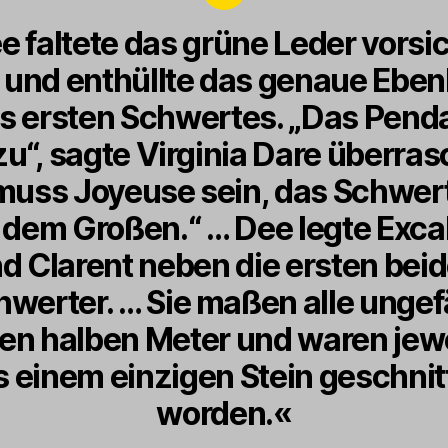
e faltete das grüne Leder vorsic
 und enthüllte das genaue Eben
s ersten Schwertes. „Das Pend
u“, sagte Virginia Dare überras
muss Joyeuse sein, das Schwer
 dem Großen.“ … Dee legte Exca
d Clarent neben die ersten bei
hwerter. … Sie maßen alle ungef
en halben Meter und waren jew
s einem einzigen Stein geschnit
worden.«