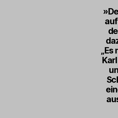
»De
auf
de
daz
„Es 
Karl
un
Sc
ein
au