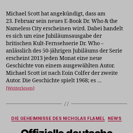
Scott
schreibt
Michael Scott hat angekündigt, dass am
über
23. Februar sein neues E-Book Dr. Who & the
den
Nameless City erscheinen wird. Dabei handelt
Doktor
es sich um eine Jubiläumsausgabe der
britischen Kult-Fernsehserie Dr. Who –
anlässlich des 50-jährigen Jubiläums der Serie
erscheint 2013 jeden Monat eine neue
Geschichte von einem ausgewählten Autor.
Michael Scott ist nach Eoin Colfer der zweite
Autor. Die Geschichte spielt 1968; es …
[Weiterlesen]
Kategorien
DIE GEHEIMNISSE DES NICHOLAS FLAMEL
NEWS