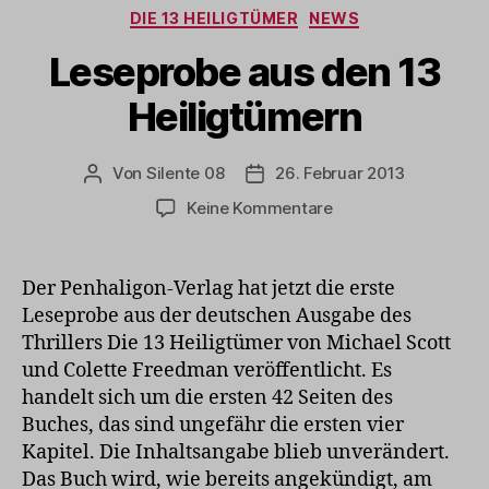
Kategorien
DIE 13 HEILIGTÜMER
NEWS
Leseprobe aus den 13
Heiligtümern
Von
Silente 08
26. Februar 2013
Beitragsautor
Veröffentlichungsdatum
zu
Keine Kommentare
Leseprobe
aus
den
Der Penhaligon-Verlag hat jetzt die erste
13
Leseprobe aus der deutschen Ausgabe des
Heiligtümern
Thrillers Die 13 Heiligtümer von Michael Scott
und Colette Freedman veröffentlicht. Es
handelt sich um die ersten 42 Seiten des
Buches, das sind ungefähr die ersten vier
Kapitel. Die Inhaltsangabe blieb unverändert.
Das Buch wird, wie bereits angekündigt, am