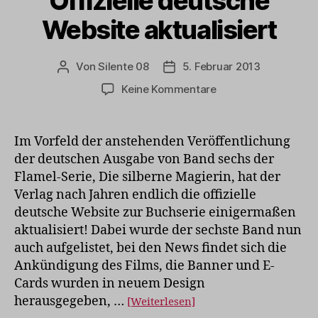
Offizielle deutsche
Website aktualisiert
Von
Silente 08
5. Februar 2013
Beitragsautor
Veröffentlichungsdatum
zu
Keine Kommentare
Offizielle
deutsche
Website
Im Vorfeld der anstehenden Veröffentlichung
aktualisiert
der deutschen Ausgabe von Band sechs der
Flamel-Serie, Die silberne Magierin, hat der
Verlag nach Jahren endlich die offizielle
deutsche Website zur Buchserie einigermaßen
aktualisiert! Dabei wurde der sechste Band nun
auch aufgelistet, bei den News findet sich die
Ankündigung des Films, die Banner und E-
Cards wurden in neuem Design
herausgegeben, …
[Weiterlesen]