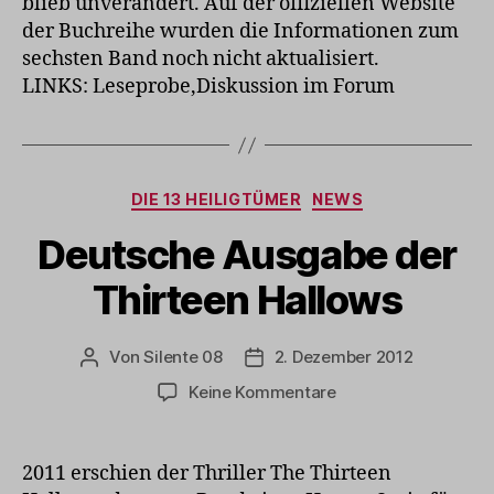
blieb unverändert. Auf der offiziellen Website
der Buchreihe wurden die Informationen zum
sechsten Band noch nicht aktualisiert.
LINKS: Leseprobe,Diskussion im Forum
Kategorien
DIE 13 HEILIGTÜMER
NEWS
Deutsche Ausgabe der
Thirteen Hallows
Von
Silente 08
2. Dezember 2012
Beitragsautor
Veröffentlichungsdatum
zu
Keine Kommentare
Deutsche
Ausgabe
der
2011 erschien der Thriller The Thirteen
Thirteen