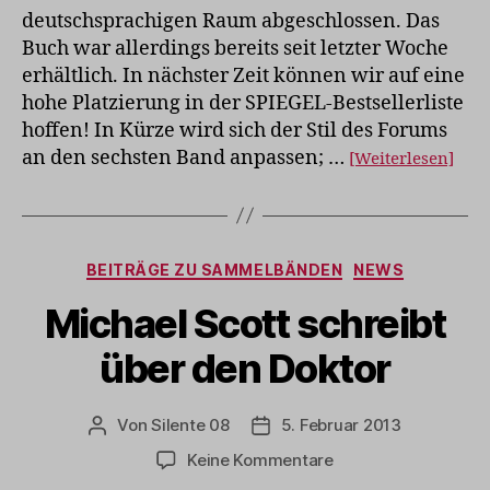
deutschsprachigen Raum abgeschlossen. Das
Buch war allerdings bereits seit letzter Woche
erhältlich. In nächster Zeit können wir auf eine
hohe Platzierung in der SPIEGEL-Bestsellerliste
hoffen! In Kürze wird sich der Stil des Forums
an den sechsten Band anpassen; …
[Weiterlesen]
Kategorien
BEITRÄGE ZU SAMMELBÄNDEN
NEWS
Michael Scott schreibt
über den Doktor
Von
Silente 08
5. Februar 2013
Beitragsautor
Veröffentlichungsdatum
zu
Keine Kommentare
Michael