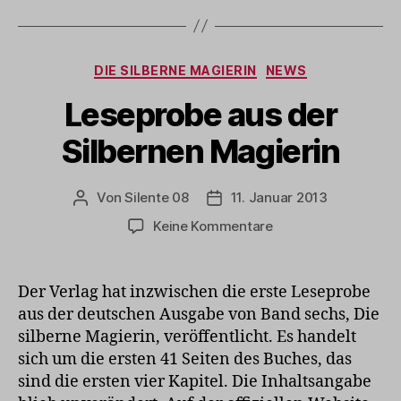
Kategorien
DIE SILBERNE MAGIERIN
NEWS
Leseprobe aus der
Silbernen Magierin
Von
Silente 08
11. Januar 2013
Beitragsautor
Veröffentlichungsdatum
zu
Keine Kommentare
Leseprobe
aus
der
Der Verlag hat inzwischen die erste Leseprobe
Silbernen
aus der deutschen Ausgabe von Band sechs, Die
Magierin
silberne Magierin, veröffentlicht. Es handelt
sich um die ersten 41 Seiten des Buches, das
sind die ersten vier Kapitel. Die Inhaltsangabe