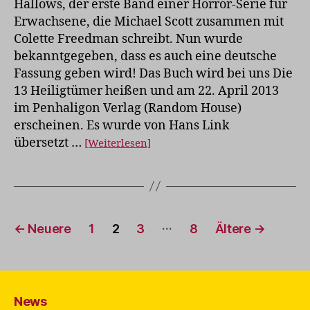
Hallows, der erste Band einer Horror-Serie für
Hallows
Erwachsene, die Michael Scott zusammen mit
Colette Freedman schreibt. Nun wurde
bekanntgegeben, dass es auch eine deutsche
Fassung geben wird! Das Buch wird bei uns Die
13 Heiligtümer heißen und am 22. April 2013
im Penhaligon Verlag (Random House)
erscheinen. Es wurde von Hans Link
übersetzt …
[Weiterlesen]
Seitennummerierung
…
←
Neuere
1
2
3
8
Ältere
→
der
Beiträge
News