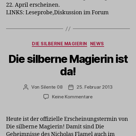
22. April erscheinen.
LINKS: Leseprobe,Diskussion im Forum
Kategorien
DIE SILBERNE MAGIERIN
NEWS
Die silberne Magierin ist
da!
Von
Silente 08
25. Februar 2013
Beitragsautor
Veröffentlichungsdatum
zu
Keine Kommentare
Die
silberne
Magierin
Heute ist der offizielle Erscheinungstermin von
ist
Die silberne Magierin! Damit sind Die
da!
Geheimnisse des Nicholas Flamel auch im