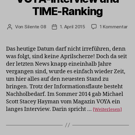
TIME-Ranking
zu
Von
Silente 08
1. April 2015
1 Kommentar
Beitragsautor
Veröffentlichungsdatum
VO
Int
un
Das heutige Datum darf nicht irreführen, denn
TI
was folgt, sind keine Aprilscherze! Doch da seit
Ran
der letzten News knapp eineinhalb Jahre
vergangen sind, wurde es einfach wieder Zeit,
um hier alles auf den neuesten Stand zu
bringen. Trotz der Informationsflaute besteht
Nachholbedarf. Im Sommer 2014 gab Michael
Scott Stacey Hayman vom Magazin VOYA ein
langes Interview. Darin spricht …
[Weiterlesen]