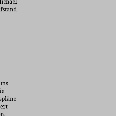
Michael
fstand
ums
ie
tspläne
ert
en.