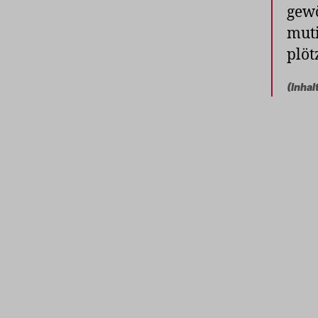
gewö
muti
plöt
(Inhal