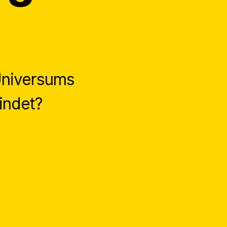
Universums
indet?