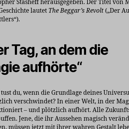
opher Stasheff herausgegeben. Der Titel von 
 Geschichte lautet
The Beggar’s Revolt
(„Der Au
tlers“).
er Tag, an dem die
gie aufhörte“
tust du, wenn die Grundlage deines Univers
zlich verschwindet? In einer Welt, in der Mag
tioniert – und plötzlich aufhört. Alle Zukunf
uffen. Jene, die ihr Aussehen magisch veränd
n, müssen jetzt mit ihrer wahren Gestalt leb