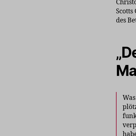
Christ
Scotts
des Bet
„D
Ma
Was 
plöt
funk
verp
habe