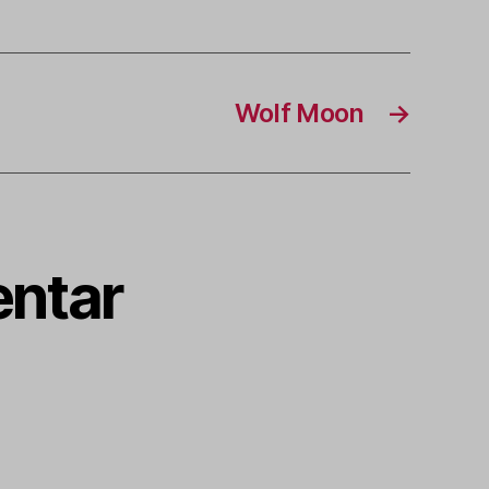
Wolf Moon
→
ntar