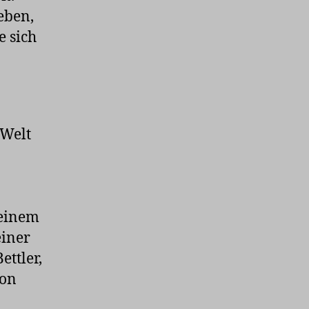
eben,
e sich
 Welt
 einem
einer
ettler,
von