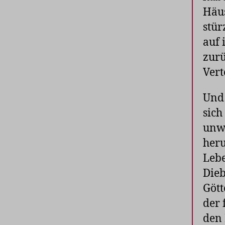
Häus
stür
auf 
zurü
Vert
Und 
sich
unwi
heru
Lebe
Dieb
Gött
der 
den 