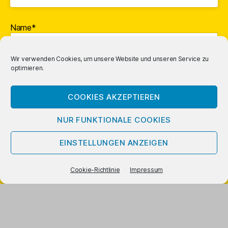
Name*
Wir verwenden Cookies, um unsere Website und unseren Service zu
optimieren.
E-Mail-Adresse*
COOKIES AKZEPTIEREN
NUR FUNKTIONALE COOKIES
EINSTELLUNGEN ANZEIGEN
Cookie-Richtlinie
Impressum
Mit vorstehendem Logo gekennzeichnete Links und Buchcover
sind
Affiliate
-Links; Amazon bezahlt uns dafür eine Provision.