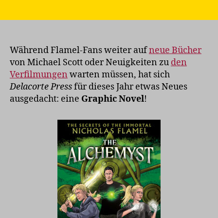
Der
Alchemyst
als
Graphic
Novel
Während Flamel-Fans weiter auf
neue Bücher
von Michael Scott oder Neuigkeiten zu
den
Verfilmungen
warten müssen, hat sich
Delacorte Press
für dieses Jahr etwas Neues
ausgedacht: eine
Graphic Novel
!