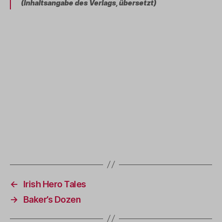
(Inhaltsangabe des Verlags, übersetzt)
←
Irish Hero Tales
→
Baker’s Dozen