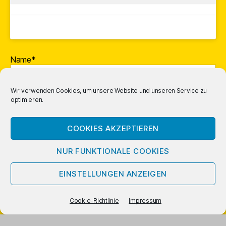
Name*
Wir verwenden Cookies, um unsere Website und unseren Service zu
optimieren.
E-Mail-Adresse*
COOKIES AKZEPTIEREN
NUR FUNKTIONALE COOKIES
EINSTELLUNGEN ANZEIGEN
Cookie-Richtlinie
Impressum
Mit vorstehendem Logo gekennzeichnete Links und Buchcover
sind
Affiliate
-Links; Amazon bezahlt uns dafür eine Provision.