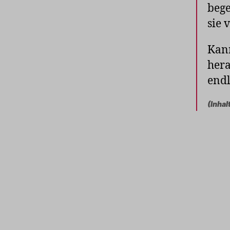
bege
sie 
Kann
hera
endl
(Inhal