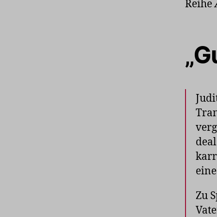
Reihe
„Gu
Judi
Tran
verg
deal
karr
eine
Zu S
Vate