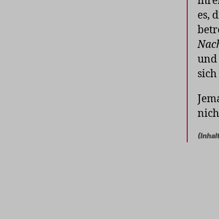
ihre
es, 
betr
Nac
und 
sich
Jema
nich
(Inhal