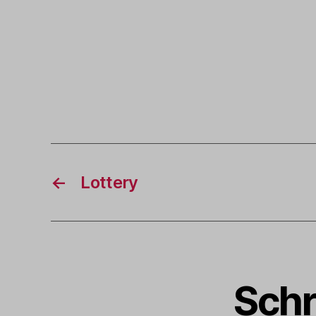
←
Lottery
Schr