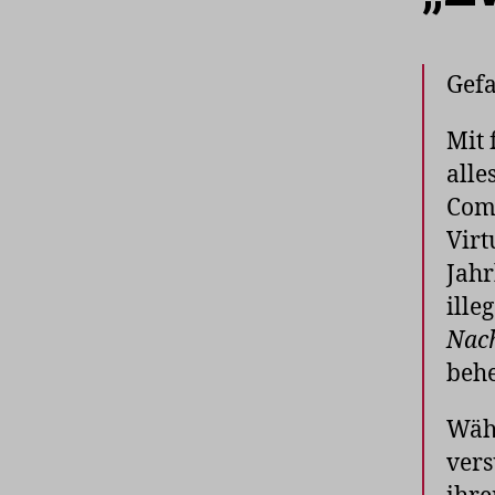
Gefa
Mit 
alle
Comp
Virt
Jahr
ille
Nac
behe
Währ
vers