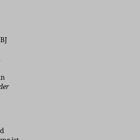
 BJ
n
in
der
nd