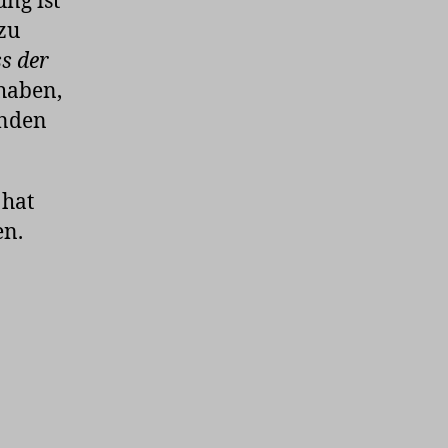
ng ist
 zu
s der
 haben,
enden
 hat
en.