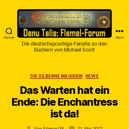
Suchen
Menü
Danu
Die deutschsprachige Fansite zu den
Talis
Büchern von Michael Scott
Kategorien
DIE SILBERNE MAGIERIN
NEWS
Das Warten hat ein
Ende: Die Enchantress
ist da!
Von
Silente 08
22. Mai 2012
Beitragsautor
Veröffentlichungsdatum