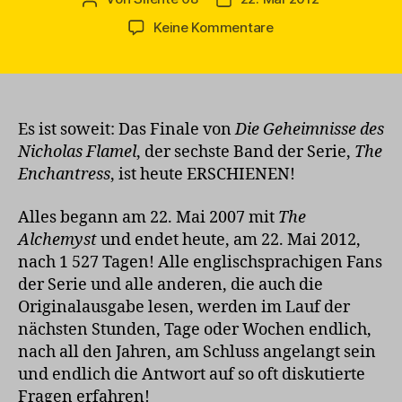
zu
Keine Kommentare
Das
Warten
hat
ein
Ende:
Es ist soweit: Das Finale von
Die Geheimnisse des
Die
Nicholas Flamel
, der sechste Band der Serie,
The
Enchantress
Enchantress
, ist heute ERSCHIENEN!
ist
da!
Alles begann am 22. Mai 2007 mit
The
Alchemyst
und endet heute, am 22. Mai 2012,
nach 1 527 Tagen! Alle englischsprachigen Fans
der Serie und alle anderen, die auch die
Originalausgabe lesen, werden im Lauf der
nächsten Stunden, Tage oder Wochen endlich,
nach all den Jahren, am Schluss angelangt sein
und endlich die Antwort auf so oft diskutierte
Fragen erfahren!