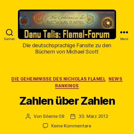
Suchen
Menü
Danu
Die deutschsprachige Fansite zu den
Talis
Büchern von Michael Scott
Kategorien
DIE GEHEIMNISSE DES NICHOLAS FLAMEL
NEWS
RANKINGS
Zahlen über Zahlen
Von
Silente 08
30. März 2012
Beitragsautor
Veröffentlichungsdatum
zu
Keine Kommentare
Zahlen