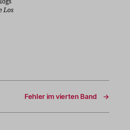
logs
ie
Los
Fehler im vierten Band
→