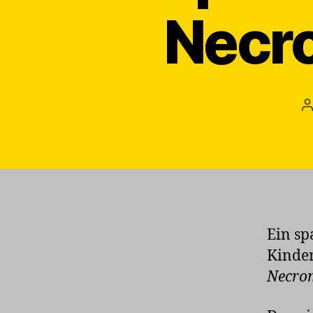
Necr
B
Ein sp
Kinder
Necro