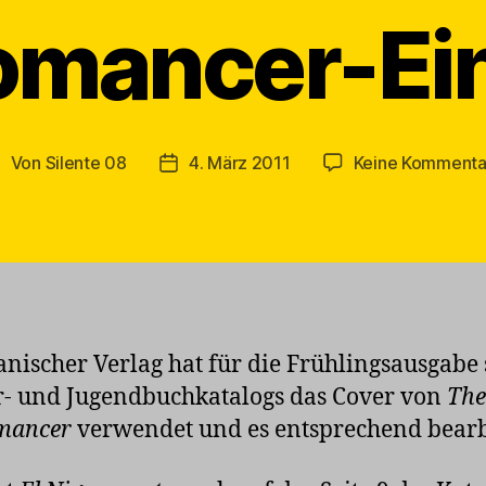
omancer-Ei
Von
Silente 08
4. März 2011
Keine Kommenta
eitragsautor
Veröffentlichungsdatum
anischer Verlag hat für die Frühlingsausgabe 
- und Jugendbuchkatalogs das Cover von
The
mancer
verwendet und es entsprechend bearbe