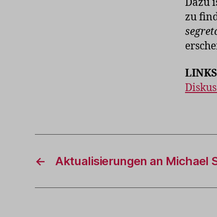
Dazu i
zu fin
segret
ersche
LINKS
Disku
←
Aktualisierungen an Michael 