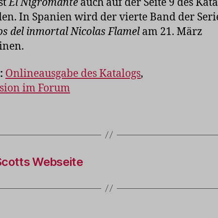
st
El Nigromante
auch auf der Seite 9 des Kata
den. In Spanien wird der vierte Band der Ser
os del inmortal Nicolas Flamel
am 21. März
inen.
:
Onlineausgabe des Katalogs
,
ssion im Forum
Scotts Webseite