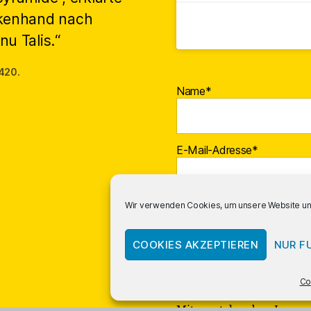
akenhand nach
u Talis.“
 420.
Name*
E-Mail-Adresse*
Wir verwenden Cookies, um unsere Website und
COOKIES AKZEPTIEREN
NUR F
Co
Mit vorstehendem Logo g