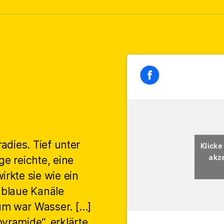
radies. Tief unter
Klicke
akze
ge reichte, eine
irkte sie wie ein
 blaue Kanäle
um war Wasser. […]
yramide“, erklärte