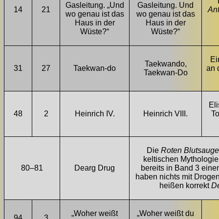
Gasleitung. „Und
Gasleitung. Und
14
21
An
wo genau ist das
wo genau ist das
Haus in der
Haus in der
Wüste?“
Wüste?“
Ei
Taekwando,
31
27
Taekwan-do
an 
Taekwan-Do
Eli
48
2
Heinrich IV.
Heinrich VIII.
To
Die
Roten Blutsauge
keltischen Mythologi
80–81
Dearg Drug
bereits in Band 3 einen 
haben nichts mit Drogen
heißen korrekt
D
„Woher weißt
„Woher weißt du
94
3