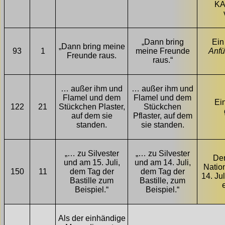
KA
„Dann bring
Ei
„Dann bring meine
93
1
meine Freunde
Anfü
Freunde raus.
raus.“
… außer ihm und
… außer ihm und
Flamel und dem
Flamel und dem
Ei
122
21
Stückchen Plaster,
Stückchen
auf dem sie
Pflaster, auf dem
standen.
sie standen.
„… zu Silvester
„… zu Silvester
Der
und am 15. Juli,
und am 14. Juli,
Nation
150
11
dem Tag der
dem Tag der
14. Ju
Bastille zum
Bastille, zum
Beispiel.“
Beispiel.“
Als der einhändige