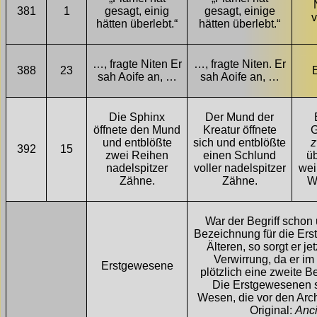
381
1
gesagt, einig
gesagt, einige
hätten überlebt.“
hätten überlebt.“
…, fragte Niten Er
…, fragte Niten. Er
388
23
E
sah Aoife an, …
sah Aoife an, …
Die Sphinx
Der Mund der
öffnete den Mund
Kreatur öffnete
G
und entblößte
sich und entblößte
z
392
15
zwei Reihen
einen Schlund
ü
nadelspitzer
voller nadelspitzer
wei
Zähne.
Zähne.
Wi
War der Begriff schon
Bezeichnung für die Ers
Älteren, so sorgt er jet
Verwirrung, da er im
Erstgewesene
plötzlich eine zweite B
Die Erstgewesenen s
Wesen, die vor den Arc
Original:
Anci