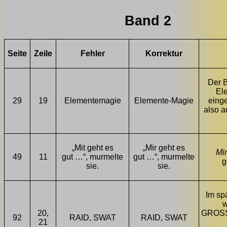
Band 2
Seite
Zeile
Fehler
Korrektur
Der B
El
29
19
Elementemagie
Elemente-Magie
einge
also a
„Mit geht es
„Mir geht es
Mir
49
11
gut …“, murmelte
gut …“, murmelte
g
sie.
sie.
Im sp
w
20,
GROS
92
RAID, SWAT
RAID, SWAT
21