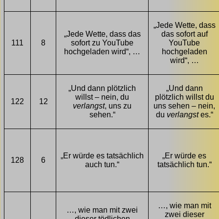
„Jede Wette, dass
„Jede Wette, dass das
das sofort auf
111
8
sofort zu YouTube
YouTube
hochgeladen wird“, …
hochgeladen
wird“, …
„Und dann plötzlich
„Und dann
willst – nein, du
plötzlich willst du
122
12
verlangst
, uns zu
uns sehen – nein,
sehen.“
du
verlangst
es.“
„Er würde es tatsächlich
„Er würde es
128
6
auch tun.“
tatsächlich tun.“
…, wie man mit
…, wie man mit zwei
zwei dieser
dieser tödlichen