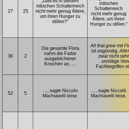
„Gibt es in diesem
irdischen
irdischen Schattenreich
Schattenreich
27
25
nicht mehr genug Ältere,
nicht mehr genug
um ihren Hunger zu
Ältere, um ihren
stillen?“
Hunger zu stillen.“
All that grew
mit
Fl
Die gesamte Flora
ist ungünstig.
Alle
nahm die Farbe
36
2
zwar nicht sehr
ausgeblichener
unnötige Ve
Knochen an, …
Fachbegriffen s
…, sagte Niccolo
…, sagte Niccolò
52
5
Machiavelli leise.
Machiavelli leise.