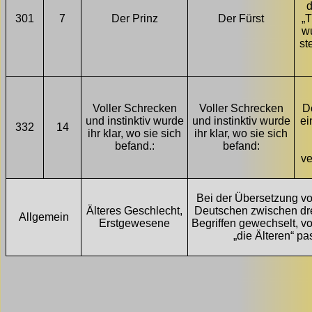
d
301
7
Der Prinz
Der Fürst
„T
w
st
Voller Schrecken
Voller Schrecken
D
und instinktiv wurde
und instinktiv wurde
ei
332
14
ihr klar, wo sie sich
ihr klar, wo sie sich
befand.:
befand:
ve
Bei der Übersetzung v
Älteres Geschlecht,
Deutschen zwischen dr
Allgemein
Erstgewesene
Begriffen gewechselt, vo
„die Älteren“ pa