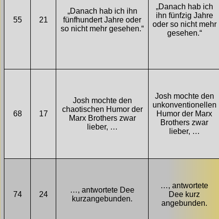
„Danach hab ich
„Danach hab ich ihn
ihn fünfzig Jahre
55
21
fünfhundert Jahre oder
oder so nicht mehr
so nicht mehr gesehen.“
gesehen.“
Josh mochte den
Josh mochte den
unkonventionellen
chaotischen Humor der
68
17
Humor der Marx
Marx Brothers zwar
Brothers zwar
lieber, …
lieber, …
…, antwortete
…, antwortete Dee
74
24
Dee kurz
kurzangebunden.
angebunden.