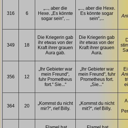
„..., aber die
„..., aber die Hexe.
316
6
Hexe. „Es könnte
Es könnte sogar
An
sogar sein“, ...
sein“,...
Die Kriegerin gab
Die Kriegerin gab
D
ihr etwas von der
ihr etwas von der
349
18
sti
Kraft ihrer grauen
Kraft ihrer grauen
Sa
Aura gab.
Aura.
„Ihr Gebieter war
„Ihr Gebieter war
Ei
mein Freund“,
mein Freund“, fuhr
An
356
12
fuhr Prometheus
Prometheus fort.
t
fort.“ Sie...“
„Sie...“
e
A
„Kommst du nicht
„Kommst du nicht
364
20
mir?“, rief Billy.
mit?“, rief Billy.
Pe
„Flamel hat
„Flamel hat