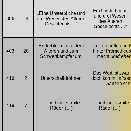
„Ein Unsterblicher
„Eine Unsterbliche und
und drei Wesen
386
14
drei Wesen des Älteren
des Älteren
Geschlechts …“
Geschlechts …“
Er drehte sich zu dem
Da Perenelle und N
403
20
Älteren und zum
hinter Prometheus
Schwertkämpfer um.
macht
umdrehe
Das Wort ist zwar n
416
2
Unterschalldröhnen
doch kommt Infras
Ganzen sch
… und vier stabile
… und vier stabile
419
7
Räder. (…)
Räder (…).