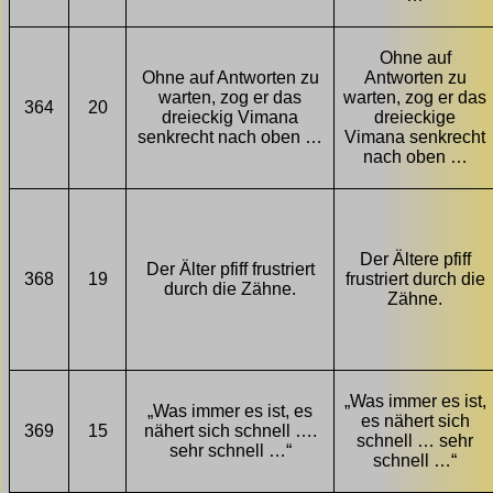
Ohne auf
Ohne auf Antworten zu
Antworten zu
warten, zog er das
warten, zog er das
364
20
dreieckig Vimana
dreieckige
senkrecht nach oben …
Vimana senkrecht
nach oben …
Der Ältere pfiff
Der Älter pfiff frustriert
368
19
frustriert durch die
durch die Zähne.
Zähne.
„Was immer es ist,
„Was immer es ist, es
es nähert sich
369
15
nähert sich schnell ….
schnell … sehr
sehr schnell …“
schnell …“