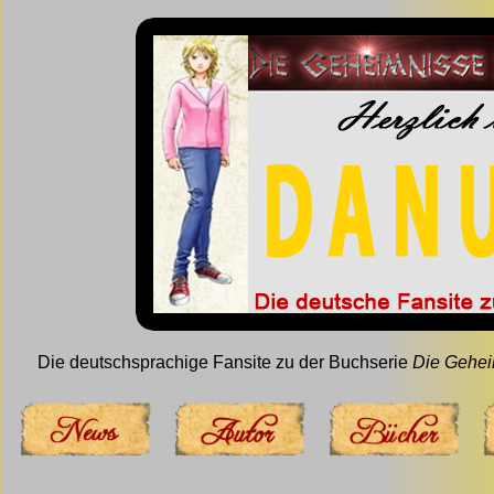
Die deutschsprachige Fansite zu der Buchserie
Die Gehei