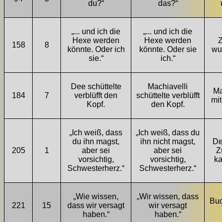
du?“
das?“
„... und ich die
„... und ich die
Hexe werden
Hexe werden
158
8
könnte. Oder ich
könnte. Oder sie
wu
sie.“
ich.“
Dee schüttelte
Machiavelli
Ma
184
7
verblüfft den
schüttelte verblüfft
mit
Kopf.
den Kopf.
„Ich weiß, dass
„Ich weiß, dass du
du ihn magst,
ihn nicht magst,
De
205
1
aber sei
aber sei
Z
vorsichtig,
vorsichtig,
ka
Schwesterherz.“
Schwesterherz.“
„Wie wissen,
„Wir wissen, dass
Bu
221
15
dass wir versagt
wir versagt
haben.“
haben.“