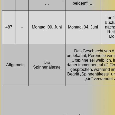
…
beidem“, …
Lauf
Buch.
487
-
Montag, 09. Juni
Montag, 04. Juni
näch
Reih
Mon
Das Geschlecht von A
unbekannt, Perenelle vermu
Urspinne sei weiblich. I
Die
Allgemein
daher immer neutral (
it, G
Spinnenälteste
gesprochen, während im
Begriff „Spinnenälteste“
„sie“ verwendet