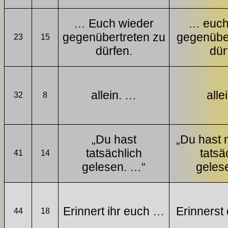
… Euch wieder
… euch
gegenübertreten zu
gegenüber
23
15
dürfen.
dür
allein. …
alle
32
8
„Du hast
„Du hast 
tatsächlich
tatsä
41
14
gelesen. …“
geles
Erinnert ihr euch …
Erinnerst
44
18