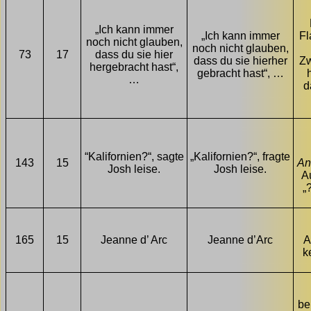
„Ich kann immer
„Ich kann immer
Fl
noch nicht glauben,
noch nicht glauben,
73
17
dass du sie hier
dass du sie hierher
Zw
hergebracht hast“,
gebracht hast“, …
…
d
“Kalifornien?“, sagte
„Kalifornien?“, fragte
143
15
An
Josh leise.
Josh leise.
A
„
165
15
Jeanne d’ Arc
Jeanne d’Arc
A
k
be