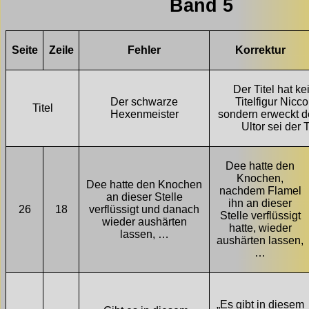
Band 5
Seite
Zeile
Fehler
Korrektur
Der Titel hat k
Der schwarze
Titelfigur Nicco
Titel
Hexenmeister
sondern erweckt d
Ultor sei der T
Dee hatte den
Knochen,
Dee hatte den Knochen
nachdem Flamel
an dieser Stelle
ihn an dieser
26
18
verflüssigt und danach
Stelle verflüssigt
wieder aushärten
hatte, wieder
lassen, …
aushärten lassen,
…
„Es gibt in diesem