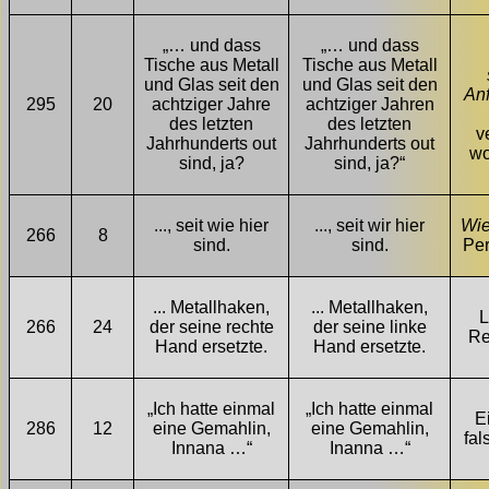
„… und dass
„… und dass
Tische aus Metall
Tische aus Metall
und Glas seit den
und Glas seit den
An
295
20
achtziger Jahre
achtziger Jahren
des letzten
des letzten
v
Jahrhunderts out
Jahrhunderts out
wo
sind, ja?
sind, ja?“
..., seit wie hier
..., seit wir hier
Wi
266
8
sind.
sind.
Pe
... Metallhaken,
... Metallhaken,
L
266
24
der seine rechte
der seine linke
Re
Hand ersetzte.
Hand ersetzte.
„Ich hatte einmal
„Ich hatte einmal
E
286
12
eine Gemahlin,
eine Gemahlin,
fal
Innana …“
Inanna …“