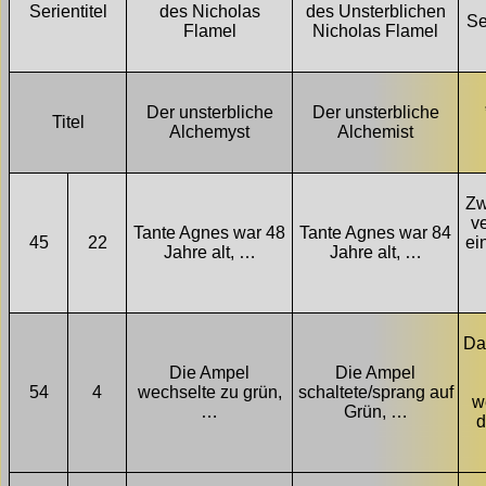
Serientitel
des Nicholas
des Unsterblichen
Se
Flamel
Nicholas Flamel
Der unsterbliche
Der unsterbliche
Titel
Alchemyst
Alchemist
Zw
v
Tante Agnes war 48
Tante Agnes war 84
45
22
ei
Jahre alt, …
Jahre alt, …
Da
Die Ampel
Die Ampel
54
4
wechselte zu grün,
schaltete/sprang auf
w
…
Grün, …
d