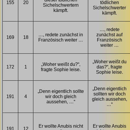
155
20
tödlichen
Sichelschwertern
Sichelschwerter
kämpft.
kämpft.
…, redete
…, redete zunächst in
zunächst auf
169
18
Französisch weiter …
Französisch
weiter …
„Woher weißt du
„Woher weißt du?“,
172
1
das?“, fragte
fragte Sophie leise.
Sophie leise.
„Denn eigentlich
„Denn eigentlich sollte
sollten wir doch
191
4
wir doch gleich
gleich aussehen,
aussehen, …“
…“
Er wollte Anubis nicht
Er wollte Anubis
191
12