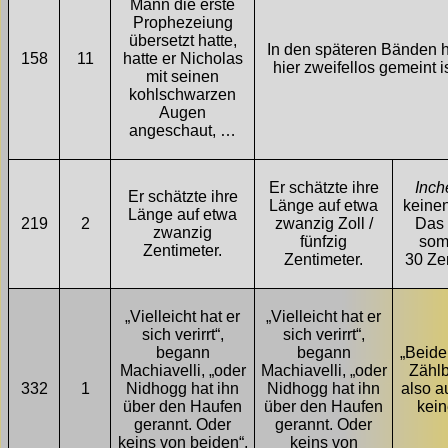
Mann die erste
Prophezeiung
übersetzt hatte,
In den späteren Bänden h
158
11
hatte er Nicholas
hier zweifellos gemeint i
mit seinen
kohlschwarzen
Augen
angeschaut, …
Er schätzte ihre
Inch
Er schätzte ihre
Länge auf etwa
keinen
Länge auf etwa
219
2
zwanzig Zoll /
Das 
zwanzig
fünfzig
som
Zentimeter.
Zentimeter.
30 Ze
„Vielleicht hat er
„Vielleicht hat er
sich verirrt“,
sich verirrt“,
begann
begann
„Beide
Machiavelli, „oder
Machiavelli, „oder
Zählb
332
1
Nidhogg hat ihn
Nidhogg hat ihn
also a
über den Haufen
über den Haufen
kei
gerannt. Oder
gerannt. Oder
keins von beiden“,
keins von