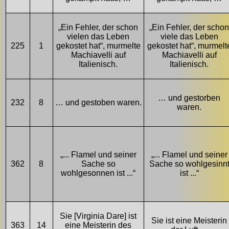
„Ein Fehler, der schon
„Ein Fehler, der scho
vielen das Leben
viele das Leben
225
1
gekostet hat“, murmelte
gekostet hat“, murmelt
Machiavelli auf
Machiavelli auf
Italienisch.
Italienisch.
… und gestorben
232
8
… und gestoben waren.
waren.
„... Flamel und seiner
„... Flamel und seiner
362
8
Sache so
Sache so wohlgesinn
wohlgesonnen ist ...“
ist ...“
Sie [Virginia Dare] ist
Sie ist eine Meisterin
363
14
eine Meisterin des