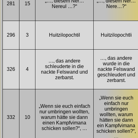
„…, diesem Ner…
„…, diesem Ner…
281
15
Nereul …?“
Nere…?“
296
3
Huitzilopochtil
Huitzilopochtli
…, das andere
…, das andere
wurde in die
schleuderte in die
326
4
nackte Felswand
nackte Felswand und
geschleudert und
zerbarst.
zerbarst.
„Wenn sie euch
einfach nur
„Wenn sie euch einfach
umbringen
nur umbringen wollten,
wollten, warum
332
10
warum hätte sie dann
hätten sie dann
einen Kampfvimana
ein Kampfvimana
schicken sollen?“, …
schicken sollen?“,
…