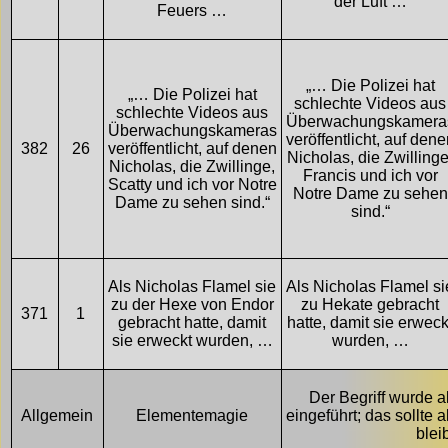
der Luft …
Feuers …
„… Die Polizei hat
„… Die Polizei hat
schlechte Videos aus
schlechte Videos aus
Überwachungskamera
Überwachungskameras
veröffentlicht, auf den
382
26
veröffentlicht, auf denen
Nicholas, die Zwillinge
Nicholas, die Zwillinge,
Francis und ich vor
Scatty und ich vor Notre
Notre Dame zu sehen
Dame zu sehen sind.“
sind.“
Als Nicholas Flamel sie
Als Nicholas Flamel si
zu der Hexe von Endor
zu Hekate gebracht
371
1
gebracht hatte, damit
hatte, damit sie erweck
sie erweckt wurden, …
wurden, …
Der Begriff wurde a
Allgemein
Elementemagie
eingeführt; das sollte 
blei