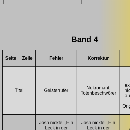
Band 4
Seite
Zeile
Fehler
Korrektur
ex
Nekromant,
Titel
Geisterrufer
ni
Totenbeschwörer
au
Orig
Josh nickte. „Ein
Josh nickte. „Ein
Leck in der
Leck in der