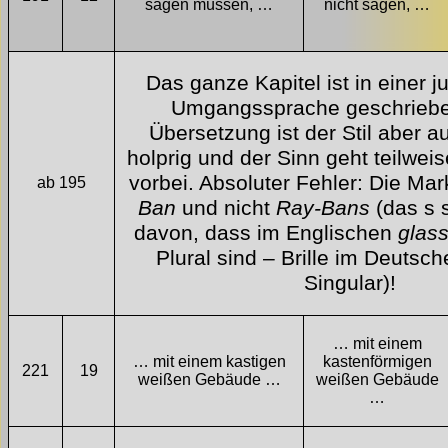
sagen müssen, …
nicht sagen, …
Das ganze Kapitel ist in einer 
Umgangssprache geschrieben
Übersetzung ist der Stil aber
holprig und der Sinn geht teilwei
vorbei. Absoluter Fehler: Die Ma
ab 195
Ban
und nicht
Ray-Bans
(das s 
davon, dass im Englischen
glas
Plural sind – Brille im Deutsch
Singular)!
… mit einem
… mit einem kastigen
kastenförmigen
221
19
weißen Gebäude …
weißen Gebäude
…