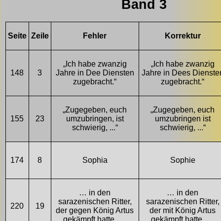
Band 3
Seite
Zeile
Fehler
Korrektur
„Ich habe zwanzig
„Ich habe zwanzig
148
3
Jahre in Dee Diensten
Jahre in Dees Dienste
zugebracht.“
zugebracht.“
„Zugegeben, euch
„Zugegeben, euch
155
23
umzubringen, ist
umzubringen ist
schwierig, ...“
schwierig, ...“
174
8
Sophia
Sophie
… in den
… in den
sarazenischen Ritter,
sarazenischen Ritter,
220
19
der gegen König Artus
der mit König Artus
gekämpft hatte, …
gekämpft hatte, …