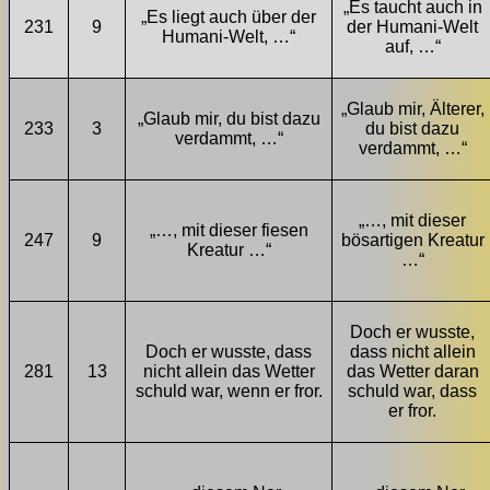
„Es taucht auch in
„Es liegt auch über der
231
9
der Humani-Welt
Humani-Welt, …“
auf, …“
„Glaub mir, Älterer,
„Glaub mir, du bist dazu
233
3
du bist dazu
verdammt, …“
verdammt, …“
„…, mit dieser
„…, mit dieser fiesen
247
9
bösartigen Kreatur
Kreatur …“
…“
Doch er wusste,
Doch er wusste, dass
dass nicht allein
281
13
nicht allein das Wetter
das Wetter daran
schuld war, wenn er fror.
schuld war, dass
er fror.